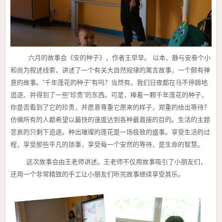
六月的故事会《安的种子》，作者王早早。 以本、静与安叁个小
和尚为叙述线索，讲述了一个有关大自然规律的寓言故事，一个颇有禅
意的故事。“千年莲花的种子”有吗？当然有。我们日夜都在马不停蹄地
追逐、并得到了一些“珍贵”的东西。可是，捧着一颗千年莲花的种子，
你是否看到了它的珍贵，并愿意尊重它原来的样子，郑重的给出等待？
仿佛所有的人都希望以最快的速度达到各种最直接的目的。生活的主题
悲哀的只剩下追逐。种出璀璨的莲花是一场极致的盛事。享受生活的过
程，享受那些平凡的琐事，享受每一个安然的等待，是生命的智慧。
这次故事会由王老师讲述。王老师不仅用故事吸引了小朋友们，
还用一个非常精致的手工让小朋友们听完故事继续享受其乐。