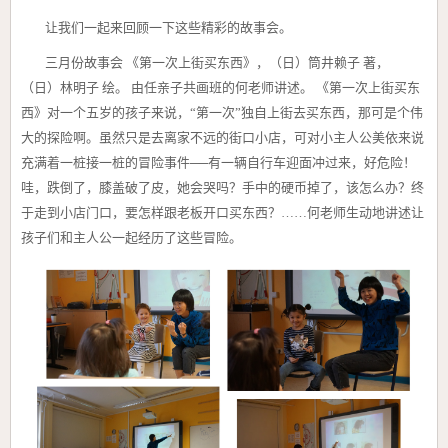
让我们一起来回顾一下这些精彩的故事会。
三月份故事会 《第一次上街买东西》，（日）筒井赖子 著，
（日）林明子 绘。 由任亲子共画班的何老师讲述。
《第一次上街买东
西》对一个五岁的孩子来说，“第一次”独自上街去买东西，那可是个伟
大的探险啊。虽然只是去离家不远的街口小店，可对小主人公美依来说
充满着一桩接一桩的冒险事件──有一辆自行车迎面冲过来，好危险！
哇，跌倒了，膝盖破了皮，她会哭吗？手中的硬币掉了，该怎么办？终
于走到小店门口，要怎样跟老板开口买东西？……何老师生动地讲述让
孩子们和主人公一起经历了这些冒险。