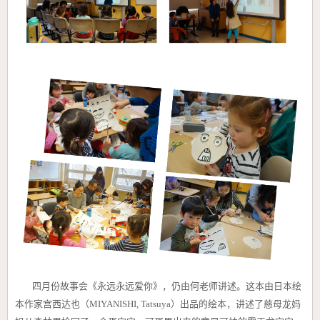
四月份故事会《永远永远爱你》，仍由何老师讲述。这本由日本绘
本作家
宫西达也（MIYANISHI, Tatsuya）出品的绘本，讲述了慈母龙妈