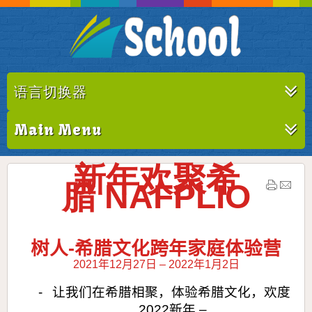
语言切换器
Main Menu
新年欢聚希
腊
NAFPLIO
树人
-
希腊文化跨年家庭体验营
2021
年
12
月
27
日
– 2022
年
1
月
2
日
-
让我们在希腊相聚，体验希腊文化，欢度
2022
新年
–