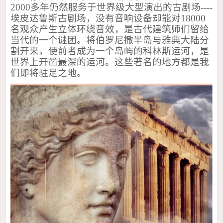
2000
多年仍然服务于世界级大型演出的古剧场
----
埃皮达鲁斯古剧场，没有音响设备却能对
18000
名观众产生立体环绕音效，是古代建筑师们留给
当代的一个谜团。将伯罗尼撒半岛与雅典大陆分
割开来，使前者成为一个岛屿的科林斯运河，是
世界上开凿最深的运河。这些著名的地方都是我
们即将驻足之地。