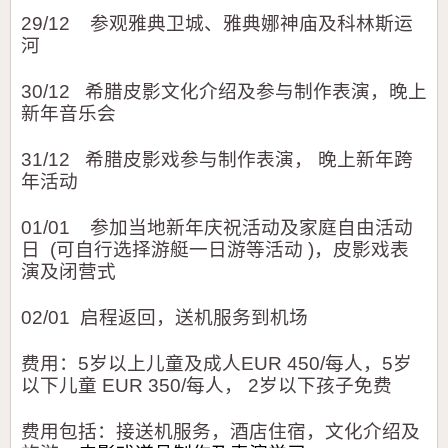
29/12
参观雅典卫城、雅典娜神庙及科林斯运
河
30
/12
希腊皮影文化介绍及参与制作表演
，晚上
新年音乐会
31/12
希腊皮影戏参与制作表演，
晚上新年跨
年活动
01/01
参加当地新年庆祝活动及家庭自由活动
日
(
可自行选择游艇一日游等活动
)
，皮影戏表
演及闭营式
02/01
启程返回，送机服务到机场
费用：
5
岁以上儿童及成人
EUR 450/
每人，
5
岁
以下儿童
EUR 350
/
每人
，
2
岁以下孩子免费
费用包括：接送机服务，酒店住宿，文化介绍及