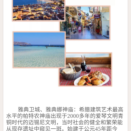
雅典卫城、雅典娜神庙：希腊建筑艺术最高
水平的帕特农神庙出现于
2000
多年的爱琴文明青
铜时代的迈锡尼文明，当时社会的健全和繁荣能
从现存遗址中窥见一斑。始建于公元
45
年距今