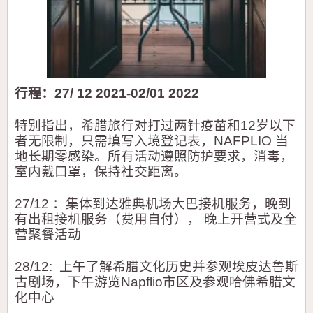
行程：
27/ 12 2021-02/01 2022
特别指出，希腊旅行对打过两针疫苗和
12
岁以下
者无限制，只需填写入境登记表，
NAFPLIO
当
地长期零感染。所有活动遵照防护要求，消毒，
室内戴口罩，保持社交距离。
27/12
：集体到达雅典机场大巴接机服务，晚到
有出租接机服务（费用自付），
晚上开营式及全
营聚餐活动
28/12:
上午了解希腊文化历史并参观埃皮达鲁斯
古剧场，下午游览
Napflio
市区及参观
哈佛希腊文
化中心