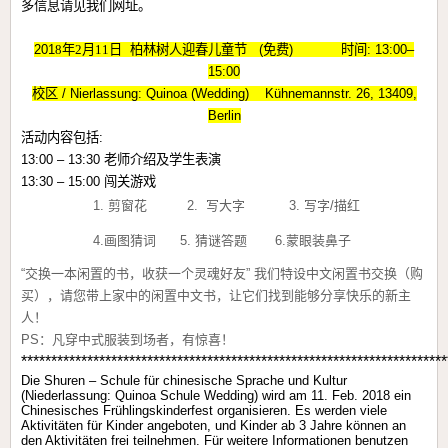
多信息请见我们网址。
201
8
年
2
月
11
日
柏林树人
迎春儿童节
(
免费
)
时间
: 13:00–
15:00
校区
/ Nierlassung: Quinoa (Wedding)
Kühnemannstr. 26, 13409,
Berlin
活动内容包括
:
13:00 – 13:30
老师介绍及学生表演
13:30 – 15:00
闯关游戏
1.
剪窗花
2.
写大字
3.
写字
/
描红
4.
画图猜词
5.
猜谜答题
6.
蒙眼装鼻子
“
交换一本闲置的书，收获一个灵魂好友
”
我们特设中文闲置书交换（购
买），请您带上家中的闲置中文书，让它们找到能够分享快乐的新主
人！
PS
：凡穿中式服装到场者，有惊喜！
***********************************************************************
Die Shuren – Schule für chinesische Sprache und Kultur
(Niederlassung: Quinoa Schule Wedding) wird am 11. Feb. 2018 ein
Chinesisches Frühlingskinderfest organisieren. Es werden viele
Aktivitäten für Kinder angeboten, und Kinder ab 3 Jahre können an
den Aktivitäten frei teilnehmen.
Für weitere Informationen benutzen