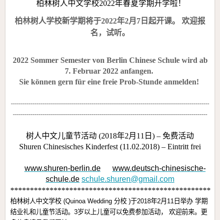
柏林树人中文学校
2022
年春夏学期开学啦！
柏林树人学校新学期将于
2022
年
2
月
7
日起开课。
欢迎报
名，试听。
2022 Sommer Semester von Berlin Chinese Schule wird ab
7. Februar 2022 anfangen.
Sie können gern für eine freie Prob-Stunde anmelden!
-----------------------------------------------------------------------------------------------------
---------------------------------------------------------------------------------------------------
树人中文儿童节活动
(2018
年
2
月
11
日
) –
免费活动
Shuren Chinesisches Kinderfest (11.02.2018) – Eintritt frei
www.shuren-berlin.de
www.deutsch-chinesische-
schule.de
schule.shuren@gmail.com
***************************************************
柏林树人中文学校
(Quinoa Wedding
分校
)
于
2018
年
2
月
11
日举办
学期
结业礼和儿童节活动。
3
岁以上儿童可以免费参加活动，
欢迎前来。
更